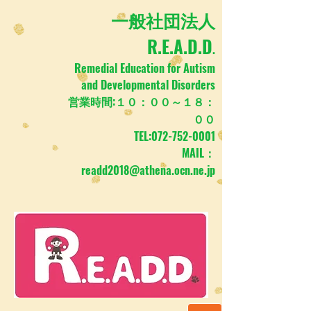
​一般社団法人
R.E.A.D.D
.
Remedial Education for Autism
and Developmental Disorders
営業時間:１０：００～１８：
００
TEL:
072-752-0001
MAIL：
readd2018@athena.ocn.ne.jp