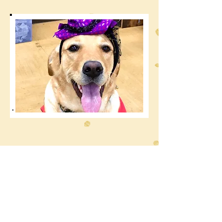
​一般社団法人R.E.A.D.D.（リード
）
​児童発達支援R.E.A.D.D.（リード）