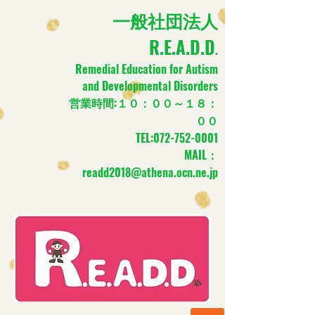
​一般社団法人
R.E.A.D.D
.
Remedial Education for Autism
and Developmental Disorders
営業時間:１０：００～１８：
００
TEL:
072-752-0001
MAIL：
readd2018@athena.ocn.ne.jp