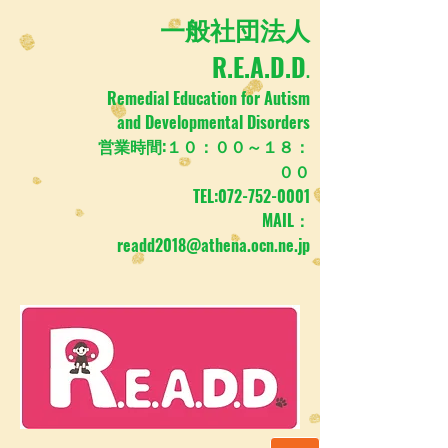
​一般社団法人
R.E.A.D.D
.
Remedial Education for Autism
and Developmental Disorders
営業時間:１０：００～１８：
００
TEL:
072-752-0001
MAIL：
readd2018@athena.ocn.ne.jp