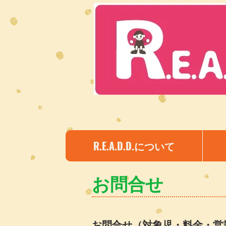
R.E.A.D.D.について
​お問合せ
お問合せ（対象児・料金・営