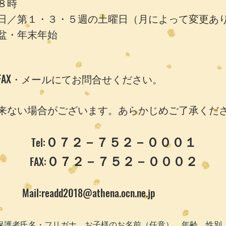
８時
日／第１・３・５週の土曜日（月によって変更あ
・年末年始
AX・メールにてお問合せください。
来ない場合がございます。あらかじめご了承くだ
０７２－７５２－０００１
Tel:
０７２－７５２－０００２
FAX:
Mail:
readd2018@athena.ocn.ne.jp
保護者氏名・フリガナ、お子様のお名前（任意）、年齢、性別