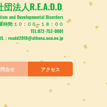
団法人R.E.A.D.D
.
tism and Developmental Disorders
業時間:１０：００～１８：００
TEL:072-752-0001
AIL：
readd2018@athena.ocn.ne.jp
お問合せ
アクセス