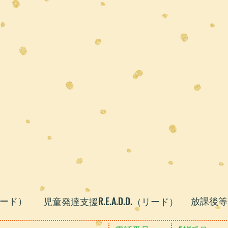
リード
）
​放課後等
​児童発達支援R.E.A.D.D.（リード）