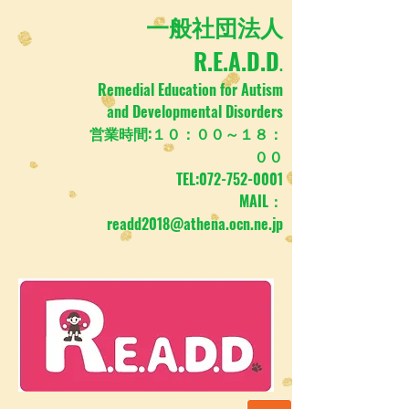
​一般社団法人
R.E.A.D.D
.
Remedial Education for Autism
and Developmental Disorders
営業時間:１０：００～１８：
００
TEL:
072-752-0001
MAIL：
readd2018@athena.ocn.ne.jp