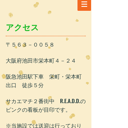
​アクセス
〒５６３－００５８
大阪府池田市栄本町４－２４
阪急池田駅下車 栄町・栄本町
出口 徒歩５分
サカエマチ２番街中 R.E.A.D.D.の
ピンクの看板が目印です。
※当
施設では送迎は行っており