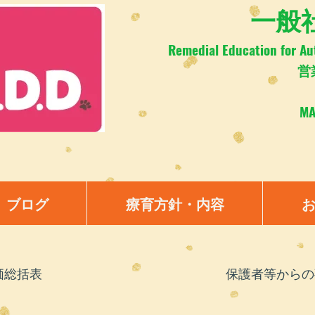
​一般社
Remedial Education for Au
営
M
ブログ
療育方針・内容
価総括表
​保護者等から