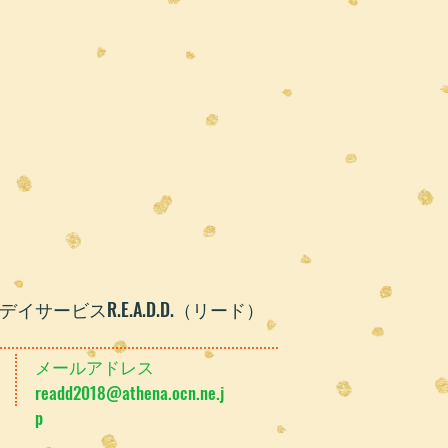
デイサービスR.E.A.D.D.（リード）
メールアドレス
readd2018@athena.ocn.
ne.j
p