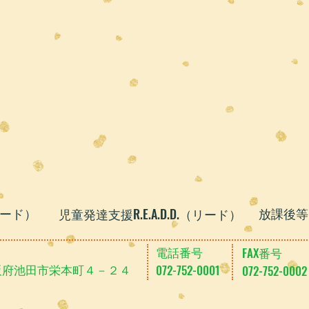
リード
）
​放課後等
​児童発達支援R.E.A.D.D.（リード）
​電話番号
FAX番号
 大阪府池田市栄本町４－２４
072-752-0001
072-752-0002